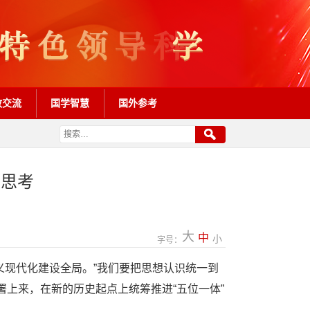
政交流
国学智慧
国外参考
的思考
大
中
小
字号：
义现代化建设全局。”我们要把思想认识统一到
上来，在新的历史起点上统筹推进“五位一体”