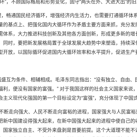
环”，不顾国际格局和形势变化，固守“两头在外、大进大出”的
同理，畅通国民经济循环，增强经济内生活力，也需要打通循环体
量的基点上、把强化国内大循环作为矛盾主要方面来抓，充分发
需体系，大力推进科技创新及其他各方面创新，形成更多新的增
。同时，要把新发展格局置于全球发展大趋势中来塑造，持续深
型开放，以国际循环促进国内大循环效率和水平提升，促进生产
家强盛互为条件、相辅相成。毛泽东同志指出：“没有独立、自由
福利，便没有国家的富强。” 对于我国这样的社会主义国家来说
会主义现代化强国的第一个目标设定为“富强”，充分体现了中国
家不断走向强大、人民不断走向富裕的进程，国家强大与人民富
把新中国建设得强大起来，在新中国强大起来的进程中使自己的
，国家独立自主、不受外来盘剥是首要前提。这个大道理不能不