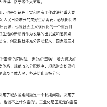
大道理、恪守这个大道理。
现，也是新征程上党和国家工作改进的重大要
满足人民日益增长的美好生活需要，必须把促进
本质要求，也是社会主义现代化的一个重要目
好生活的新期待作为发展的出发点和落脚点，
动性、创造性就能充分调动起来，国家发展才
蛋糕”的同时进一步分好“蛋糕”，着力解决好
度体系，规范收入分配秩序，规范财富积累机
平惠及全体人民，坚决防止两极分化。
决定了城乡差距问题是一个长期问题，决定了
，也谈不上什么富的”。工业化是国家走向富强